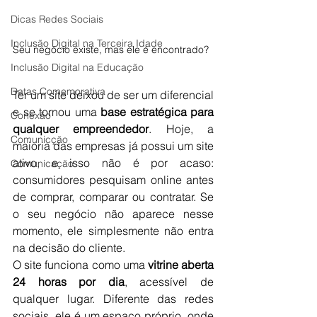
Dicas Redes Sociais
Inclusão Digital na Terceira Idade
Seu negócio existe, mas ele é encontrado?
Inclusão Digital na Educação
Datas Comemorativa
Ter um site deixou de ser um diferencial 
e se tornou uma 
base estratégica para 
Conexão
qualquer empreendedor
. Hoje, a 
Comunicção
maioria das empresas já possui um site 
ativo, e isso não é por acaso: 
Comunicação
consumidores pesquisam online antes 
de comprar, comparar ou contratar. Se 
o seu negócio não aparece nesse 
momento, ele simplesmente não entra 
na decisão do cliente.
O site funciona como uma 
vitrine aberta 
24 horas por dia
, acessível de 
qualquer lugar. Diferente das redes 
sociais, ele é um espaço próprio, onde 