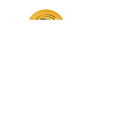
VITRINE L0CAL
(13) 99602.2828
SUA PONTE ENTRE A MARCA E CLIENTES.
ENTREGAMOS A MENSAGEM DA SUA
MARCA ONDE SEU CLIENTE ESTÁ
Sobre
Vitrine Local
Blog
Anunciar
Privacidade dos seu dados