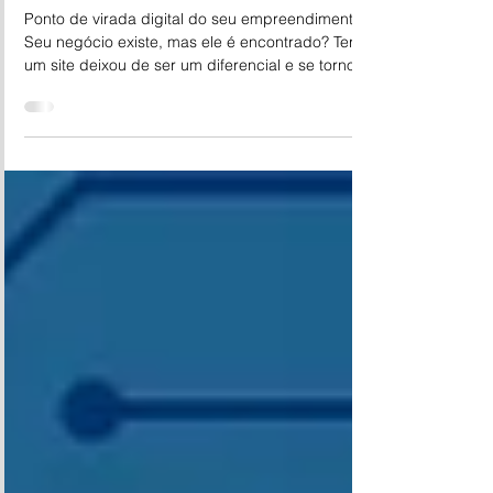
Site, vitrine aberta 24 horas
Ponto de virada digital do seu empreendimento.
Seu negócio existe, mas ele é encontrado? Ter
um site deixou de ser um diferencial e se tornou
uma base estratégica para qualquer
empreendedor . Hoje, a maioria das empresas já
possui um site ativo, e isso não é por acaso:
consumidores pesquisam online antes de
comprar, comparar ou contratar. Se o seu
negócio não aparece nesse momento, ele
simplesmente não entra na decisão do cliente. O
site funciona como uma vitrine aberta 24 ho