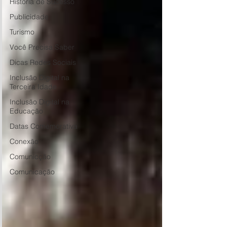
História de Sucesso
Publicidade
Turismo
Você Precisa Saber
Dicas Redes Sociais
Inclusão Digital na
Terceira Idade
Inclusão Digital na
Educação
Datas Comemorativa
Conexão
Comunicção
Comunicação