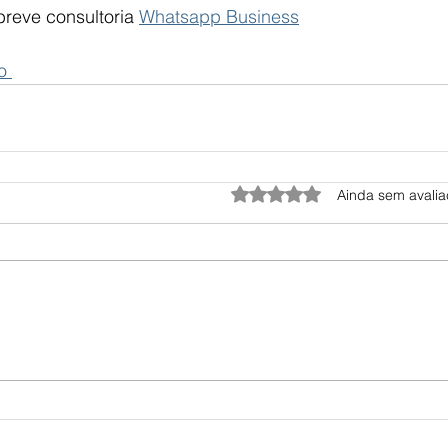
reve consultoria 
Whatsapp Business
o 
Avaliado com 0 de 5 estrel
Ainda sem avali