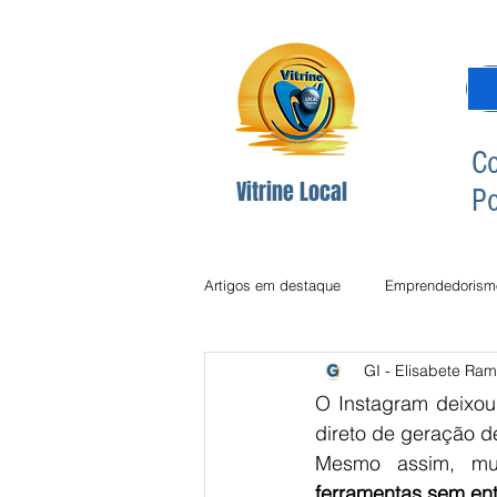
Co
Vitrine Local
Po
Artigos em destaque
Emprendedorism
GI - Elisabete Ram
Dicas Redes Sociais
Inclusão Di
O Instagram deixou 
direto de geração d
Mesmo assim, mu
Comunicção
Comunicação
ferramentas sem en