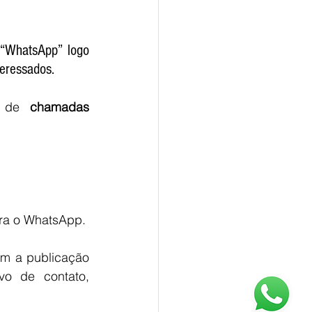
 “WhatsApp” logo 
teressados.
m de 
chamadas 
para o WhatsApp.
am a publicação 
vo de contato, 