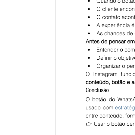
Quando o botão
O cliente encon
O contato acon
A experiência é
As chances de
Antes de pensar em
Entender o com
Definir o objet
Organizar o per
O Instagram funci
conteúdo, botão e 
Conclusão
O botão do WhatsA
usado com 
estraté
entre conteúdo, form
👉 Usar o botão cert