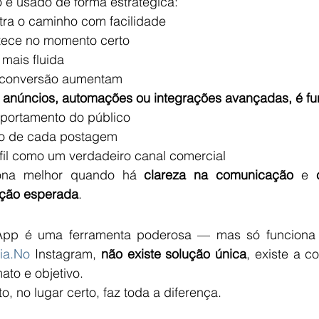
 é usado de forma estratégica:
tra o caminho com facilidade
tece no momento certo
 mais fluida
 conversão aumentam
 anúncios, automações ou integrações avançadas, é fu
portamento do público
ivo de cada postagem
fil como um verdadeiro canal comercial
ona melhor quando há 
clareza na comunicação
 e 
ação esperada
.
pp é uma ferramenta poderosa — mas só funciona
gia.No
 Instagram, 
não existe solução única
, existe a c
ato e objetivo.
o, no lugar certo, faz toda a diferença.