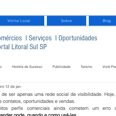
Vitrine Local
Sobre
Blog
mércios I Serviços I Oportunidades
rtal Litoral Sul SP
o
História de Sucesso
Publicidade
Turismo
Você Pre
iro
12 de jan.
gital na Terceira Idade
Inclusão Digital na Educação
Datas Com
de ser apenas uma rede social de visibilidade. Hoje,
e contatos, oportunidades e vendas.
itos perfis comerciais ainda cometem um erro
tender onde, quando e como usá-las
.