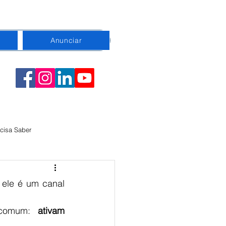
Anunciar
cisa Saber
emorativa
Conexão
 ele é um canal 
 comum: 
ativam 