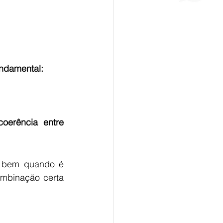
ndamental:
coerência entre 
 bem quando é 
ombinação certa 