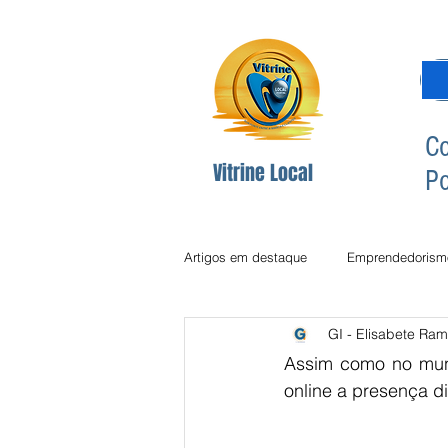
Co
Vitrine Local
Po
Artigos em destaque
Emprendedorism
GI - Elisabete Ram
Dicas Redes Sociais
Inclusão Di
Assim como no mundo
online a presença di
Comunicção
Comunicação