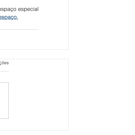
spaço especial 
 espaço.
as.
ações