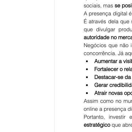
sociais, mas 
se posi
A presença digital 
É através dela que 
que divulgar produ
autoridade no merc
Negócios que não in
concorrência. Já a
Aumentar a visi
Fortalecer o re
Destacar-se da
Gerar credibili
Atrair novas op
Assim como no mundo
online a presença di
Portanto, investi
estratégico
 que abr