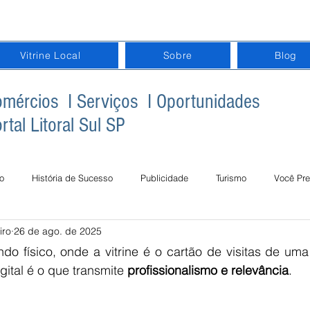
Vitrine Local
Sobre
Blog
mércios I Serviços I Oportunidades
rtal Litoral Sul SP
o
História de Sucesso
Publicidade
Turismo
Você Pre
iro
26 de ago. de 2025
gital na Terceira Idade
Inclusão Digital na Educação
Datas Com
 físico, onde a vitrine é o cartão de visitas de uma
gital é o que transmite 
profissionalismo e relevância
.