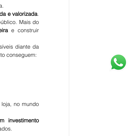
a.
da e valorizada
. 
úblico. Mais do 
ira
 e construir 
veis diante da 
nto conseguem:
 loja, no mundo 
m investimento 
ados.