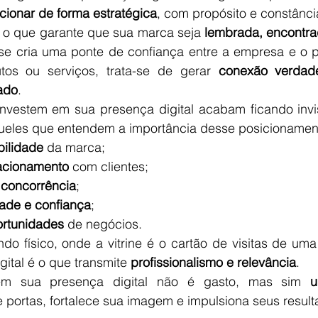
cionar de forma estratégica
, com propósito e constânci
é o que garante que sua marca seja 
lembrada, encontra
se cria uma ponte de confiança entre a empresa e o p
tos ou serviços, trata-se de gerar 
conexão verdade
ado
.
vestem em sua presença digital acabam ficando invisí
queles que entendem a importância desse posicioname
bilidade
 da marca;
lacionamento
 com clientes;
 concorrência
;
dade e confiança
;
ortunidades
 de negócios.
 físico, onde a vitrine é o cartão de visitas de uma
gital é o que transmite 
profissionalismo e relevância
.
r em sua presença digital não é gasto, mas sim 
u
e portas, fortalece sua imagem e impulsiona seus result