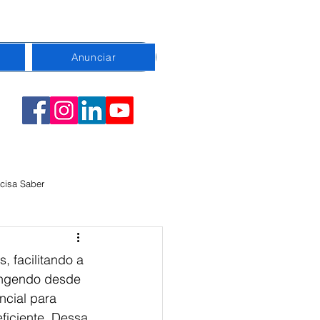
Anunciar
cisa Saber
emorativa
Conexão
 facilitando a 
rangendo desde 
ncial para 
ficiente. Dessa 