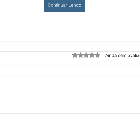
Continuar Lendo
Avaliado com 0 de 5 estrel
Ainda sem avali