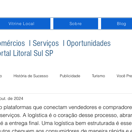
Vitrine Local
Sobre
Blog
mércios I Serviços I Oportunidades
rtal Litoral Sul SP
o
História de Sucesso
Publicidade
Turismo
Você Pre
out. de 2024
gital na Terceira Idade
Inclusão Digital na Educação
Datas Com
o plataformas que conectam vendedores e compradores,
 serviços. A logística é o coração desse processo, ab
 a entrega final. Uma logística bem estruturada é esse
dutos cheguem aos consumidores de maneira rápida e e