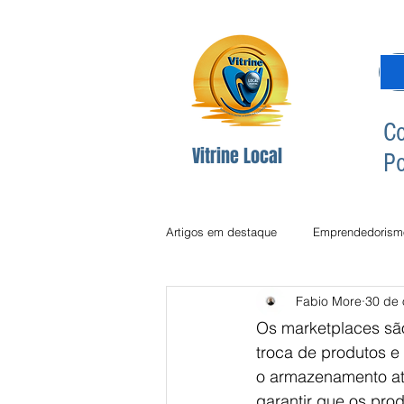
Co
Vitrine Local
Po
Artigos em destaque
Emprendedorism
Fabio More
30 de 
Dicas Redes Sociais
Inclusão Di
Os marketplaces sã
troca de produtos e
o armazenamento até
Comunicção
Comunicação
garantir que os pro