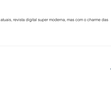
as.
atuais, revista digital super moderna, mas com o charme das 
SUA PONTE ENTRE A MARCA E CLIENTES.
ENTREGAMOS A MENSAGEM DA SUA MARCA
ONDE SEU CLIENTE ESTÁ