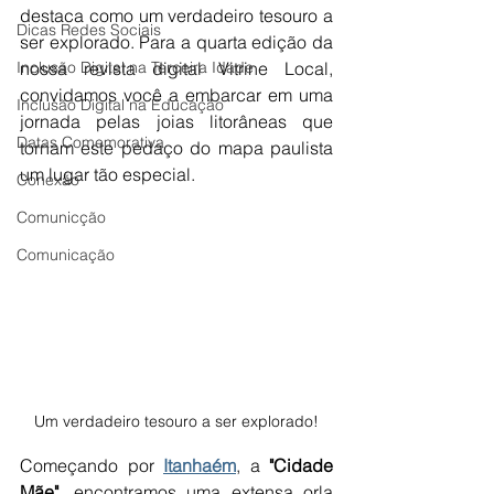
destaca como um verdadeiro tesouro a 
Dicas Redes Sociais
ser explorado. Para a quarta edição da 
Inclusão Digital na Terceira Idade
nossa revista digital Vitrine Local, 
convidamos você a embarcar em uma 
Inclusão Digital na Educação
jornada pelas joias litorâneas que 
Datas Comemorativa
tornam este pedaço do mapa paulista 
um lugar tão especial.
Conexão
Comunicção
Comunicação
Um verdadeiro tesouro a ser explorado!
Começando por 
Itanhaém
, a 
"Cidade 
Mãe",
 encontramos uma extensa orla 