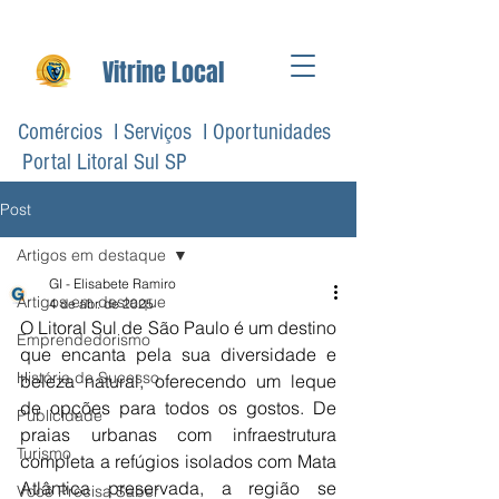
Vitrine Local
Comércios I Serviços I Oportunidades
Portal Litoral Sul SP
Post
Artigos em destaque
GI - Elisabete Ramiro
Artigos em destaque
4 de abr. de 2025
O Litoral Sul de São Paulo é um destino 
Emprendedorismo
que encanta pela sua diversidade e 
História de Sucesso
beleza natural, oferecendo um leque 
de opções para todos os gostos. De 
Publicidade
praias urbanas com infraestrutura 
Turismo
completa a refúgios isolados com Mata 
Atlântica preservada, a região se 
Você Precisa Saber