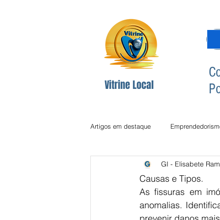
Co
Vitrine Local
Po
Artigos em destaque
Emprendedorism
GI - Elisabete Ram
Dicas Redes Sociais
Inclusão Di
Causas e Tipos.
As fissuras em im
anomalias. Identifi
Comunicção
Comunicação
prevenir danos mais