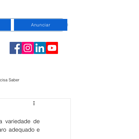
Anunciar
cisa Saber
emorativa
Conexão
 variedade de 
paro adequado e 