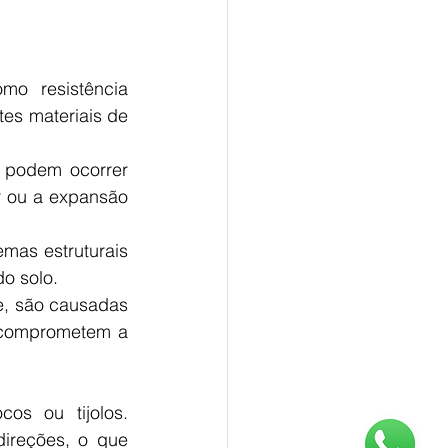
mo resistência 
es materiais de 
 podem ocorrer 
 ou a expansão 
mas estruturais 
o solo. 
e, são causadas 
 comprometem a 
Geométricas: seguem a forma dos elementos construtivos, como blocos ou tijolos. 
ireções, o que 