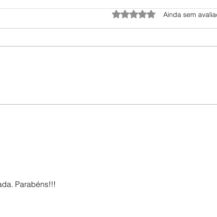
Avaliado com 0 de 5 estrel
Ainda sem avali
as.
ada. Parabéns!!!