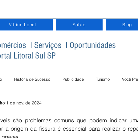
Vitrine Local
Sobre
Blog
mércios I Serviços I Oportunidades
rtal Litoral Sul SP
o
História de Sucesso
Publicidade
Turismo
Você Pre
iro
1 de nov. de 2024
gital na Terceira Idade
Inclusão Digital na Educação
Datas Com
óveis são problemas comuns que podem indicar uma
car a origem da fissura é essencial para realizar o re
 graves.