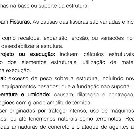
mas na base ou suporte da estrutura.
am Fissuras.
 As causas das fissuras são variadas e inc
 como recalque, expansão, erosão, ou variações no n
desestabilizar a estrutura. 
projeto ou execução:
 incluem cálculos estruturai
o dos elementos estruturais, utilização de mater
 na execução. 
al:
 excesso de peso sobre a estrutura, incluindo nov
 equipamentos pesados, que a fundação não suporta. 
eratura e umidade: 
causam dilatação e contração 
egiões com grande amplitude térmica. 
er originadas por tráfego intenso, uso de máquinas,
ões, ou até fenômenos naturais como terremotos. Rea
 das armaduras de concreto e o ataque de agentes a