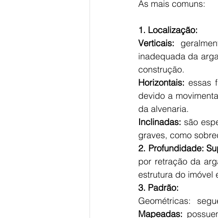
As mais comuns:
1. Localização:
Verticais:
 geralmen
inadequada da argam
construção. 
Horizontais:
 essas 
devido a movimentaç
da alvenaria. 
Inclinadas:
 são esp
graves, como sobrec
2. Profundidade:
Sup
por retração da ar
estrutura do imóvel
3. Padrão:
Mapeadas:
 possuem