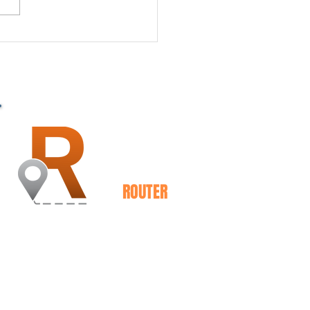
PARCEIRO - TECNOLOGIA
MD2
ROUTER
Transforme sua entrega em
diferencial competitivo
Controle total das entregas,
do pedido ao feedback