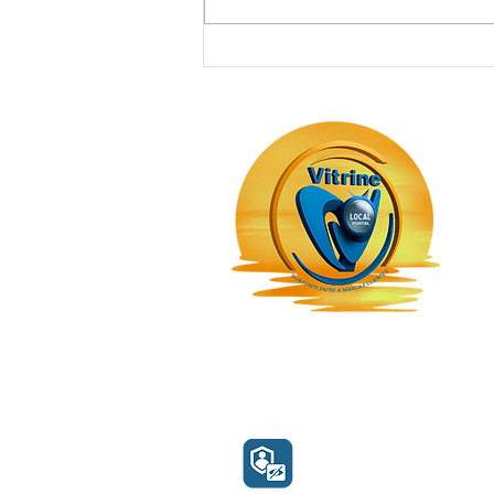
VITRINE L0CAL
Vi
(13) 99602.2828
Privacidade dos seu
dados