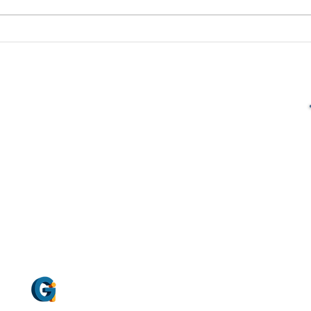
SUA PONTE ENTRE A MARCA E CLIENTES.
ENTREGAMOS A MENSAGEM DA SUA MARCA
ONDE SEU CLIENTE ESTÁ
trine Local
Sobre
Blog
Anunciar
Direitos Reservados: GI - Guia Indicador Agência Digital