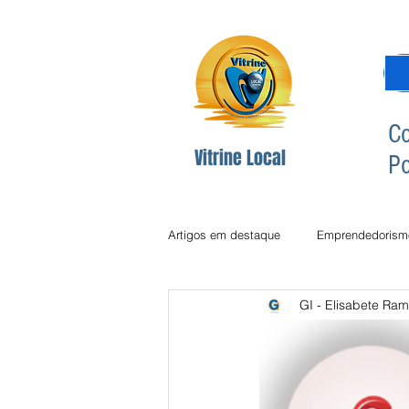
Co
Vitrine Local
Po
Artigos em destaque
Emprendedorism
GI - Elisabete Ram
Dicas Redes Sociais
Inclusão Di
Comunicção
Comunicação