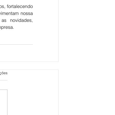
s, fortalecendo 
vimentam nossa 
as novidades, 
mpresa.
as.
ações