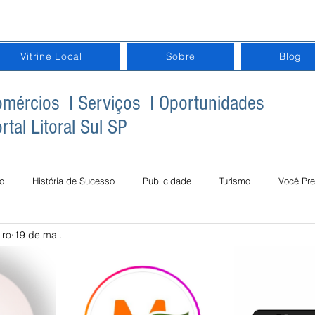
Vitrine Local
Sobre
Blog
mércios I Serviços I Oportunidades
rtal Litoral Sul SP
o
História de Sucesso
Publicidade
Turismo
Você Pre
iro
19 de mai.
gital na Terceira Idade
Inclusão Digital na Educação
Datas Com