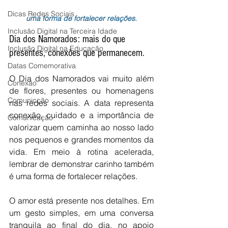
Dicas Redes Sociais
uma forma de fortalecer relações.
Inclusão Digital na Terceira Idade
Dia dos Namorados: mais do que 
Inclusão Digital na Educação
presentes, conexões que permanecem.
Datas Comemorativa
O Dia dos Namorados vai muito além 
Conexão
de flores, presentes ou homenagens 
Comunicção
nas redes sociais. A data representa 
conexão, cuidado e a importância de 
Comunicação
valorizar quem caminha ao nosso lado 
nos pequenos e grandes momentos da 
vida. Em meio à rotina acelerada, 
lembrar de demonstrar carinho também 
é uma forma de fortalecer relações.
O amor está presente nos detalhes. Em 
um gesto simples, em uma conversa 
tranquila ao final do dia, no apoio 