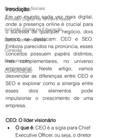
Dicas Redes Sociais
Introdução:
Em um mundo cada vez mais digital, 
Inclusão Digital na Terceira Idade
onde a presença online é crucial para 
Inclusão Digital na Educação
o sucesso de qualquer negócio, dois 
termos se destacam: CEO e SEO. 
Datas Comemorativa
Embora parecidos na pronúncia, esses 
Conexão
conceitos possuem papéis distintos, 
mas complementares, no universo 
Comunicção
empresarial. Neste artigo, vamos 
Comunicação
desvendar as diferenças entre CEO e 
SEO e explorar como a sinergia entre 
esses dois elementos pode 
impulsionar o crescimento de uma 
empresa.
CEO: O líder visionário
O que é:
 CEO é a sigla para Chief 
Executive Officer, ou seja, o diretor 