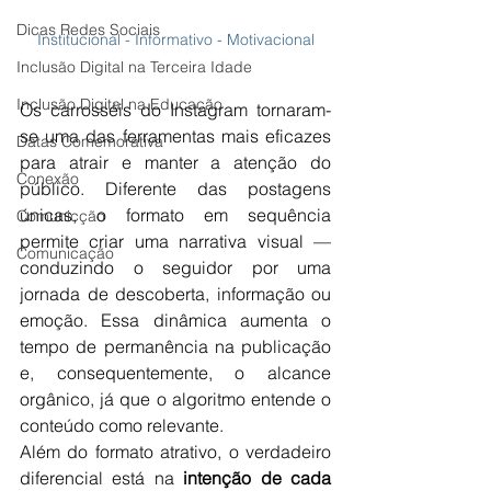
Dicas Redes Sociais
Institucional - Informativo - Motivacional
Inclusão Digital na Terceira Idade
Inclusão Digital na Educação
Os carrosséis do Instagram tornaram-
se uma das ferramentas mais eficazes 
Datas Comemorativa
para atrair e manter a atenção do 
Conexão
público. Diferente das postagens 
únicas, o formato em sequência 
Comunicção
permite criar uma narrativa visual — 
Comunicação
conduzindo o seguidor por uma 
jornada de descoberta, informação ou 
emoção. Essa dinâmica aumenta o 
tempo de permanência na publicação 
e, consequentemente, o alcance 
orgânico, já que o algoritmo entende o 
conteúdo como relevante.
Além do formato atrativo, o verdadeiro 
diferencial está na 
intenção de cada 