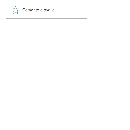
Comente e avalie
VITRINE L0CAL
(13) 99602.2828
SUA PONTE ENTRE A MARCA E CLIENTES.
ENTREGAMOS A MENSAGEM DA SUA
MARCA ONDE SEU CLIENTE ESTÁ