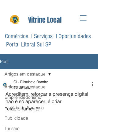
Vitrine Local
Comércios I Serviços I Oportunidades
Portal Litoral Sul SP
Post
Artigos em destaque
GI - Elisabete Ramiro
Artigos em destaque
13 de jun.
Acreditem, reforçar a presença digital 
Emprendedorismo
não é só aparecer: é criar 
História de Sucesso
relacionamento.
Publicidade
Turismo