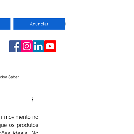
Anunciar
cisa Saber
emorativa
Conexão
m movimento no 
que os produtos 
ões ideais. No 