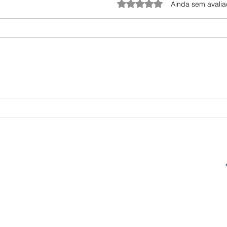
Avaliado com 0 de 5 estrel
Ainda sem avali
SUA PONTE ENTRE A MARCA E CLIENTES.
ENTREGAMOS A MENSAGEM DA SUA MARCA
ONDE SEU CLIENTE ESTÁ