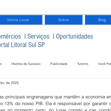
Vitrine Local
Sobre
Blog
mércios I Serviços I Oportunidades
rtal Litoral Sul SP
o
História de Sucesso
Publicidade
Turismo
Você Pre
fev. de 2025
gital na Terceira Idade
Inclusão Digital na Educação
Datas Com
das principais engrenagens que mantêm a economia e
do 13% do nosso PIB. Ela é responsável por garantir 
es no momento certo, no lugar correto e nas condiç