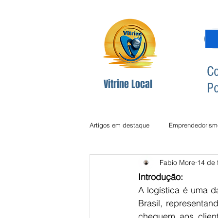
Co
Vitrine Local
Po
Artigos em destaque
Emprendedorism
Fabio More
14 de 
Dicas Redes Sociais
Inclusão Di
Introdução:
A logística é uma 
Brasil, representan
Comunicção
Comunicação
cheguem aos client