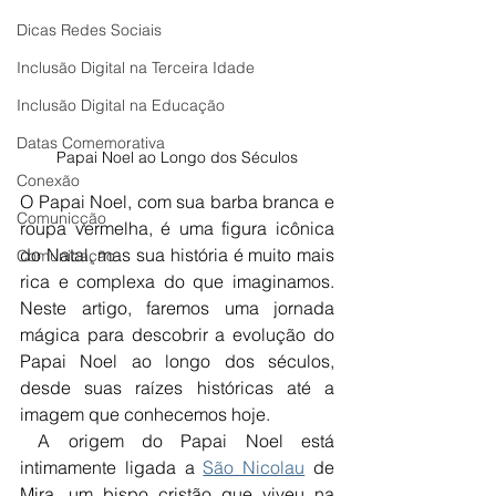
Dicas Redes Sociais
Inclusão Digital na Terceira Idade
Inclusão Digital na Educação
Datas Comemorativa
Papai Noel ao Longo dos Séculos
Conexão
O Papai Noel, com sua barba branca e 
Comunicção
roupa vermelha, é uma figura icônica 
do Natal, mas sua história é muito mais 
Comunicação
rica e complexa do que imaginamos. 
Neste artigo, faremos uma jornada 
mágica para descobrir a evolução do 
Papai Noel ao longo dos séculos, 
desde suas raízes históricas até a 
imagem que conhecemos hoje.
 A origem do Papai Noel está 
intimamente ligada a 
São Nicolau
 de 
Mira, um bispo cristão que viveu na 