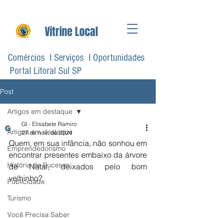
Vitrine Local
Comércios I Serviços I Oportunidades
Portal Litoral Sul SP
Post
Artigos em destaque
GI - Elisabete Ramiro
Artigos em destaque
27 de nov. de 2024
Quem, em sua infância, não sonhou em 
Emprendedorismo
encontrar presentes embaixo da árvore 
História de Sucesso
de Natal, deixados pelo bom 
velhinho? 
Publicidade
Turismo
Você Precisa Saber