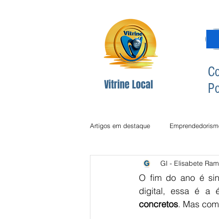
Co
Vitrine Local
Po
Artigos em destaque
Emprendedorism
GI - Elisabete Ram
Dicas Redes Sociais
Inclusão Di
O fim do ano é si
digital, essa é a
concretos
. Mas com
Comunicção
Comunicação