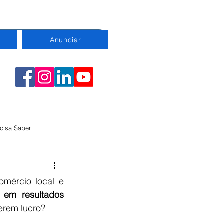
Anunciar
cisa Saber
emorativa
Conexão
mércio local e 
em resultados 
erem lucro?