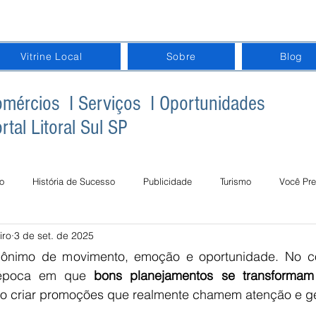
Vitrine Local
Sobre
Blog
mércios I Serviços I Oportunidades
rtal Litoral Sul SP
o
História de Sucesso
Publicidade
Turismo
Você Pre
iro
3 de set. de 2025
gital na Terceira Idade
Inclusão Digital na Educação
Datas Com
nônimo de movimento, emoção e oportunidade. No co
 época em que 
bons planejamentos se transformam 
o criar promoções que realmente chamem atenção e g