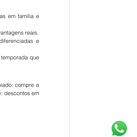
as em família e 
vantagens reais.
iferenciadas e 
 temporada que 
iado: compre e 
e: descontos em 