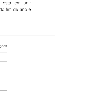
.O segredo está em unir 
do fim de ano e 
as.
ações