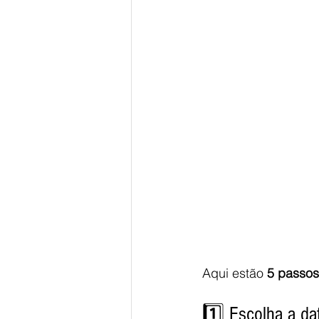
Aqui estão 
5 passos
1️⃣ Escolha a da