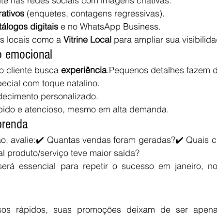
te nas redes sociais com imagens criativas.
rativos
 (enquetes, contagens regressivas).
tálogos digitais
 e no WhatsApp Business.
is locais como a 
Vitrine Local
 para ampliar sua visibilid
o emocional
o cliente busca 
experiência
.Pequenos detalhes fazem d
cial com toque natalino.
decimento personalizado.
pido e atencioso, mesmo em alta demanda.
prenda
, avalie:✔️ Quantas vendas foram geradas?✔️ Quais ca
al produto/serviço teve maior saída?
erá essencial para repetir o sucesso em janeiro, no
s rápidos, suas promoções deixam de ser apenas