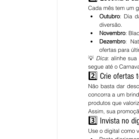
Cada mês tem um ga
Outubro
: Dia d
diversão.
Novembro
: Bla
Dezembro
: Na
ofertas para últ
💡 
Dica
: alinhe su
segue até o Carnava
2️⃣ Crie ofertas 
Não basta dar desc
concorra a um brind
produtos que valori
Assim, sua promoçã
3️⃣ Invista no dig
Use o digital como 