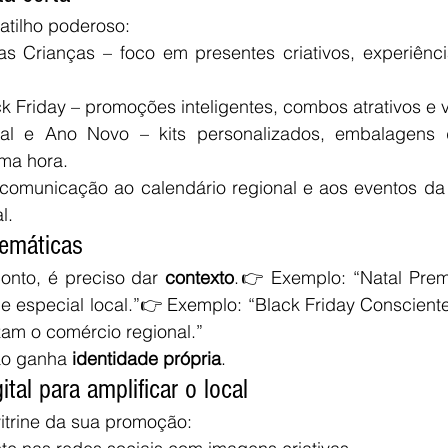
tilho poderoso:
as Crianças – foco em presentes criativos, experiênci
ck Friday – promoções inteligentes, combos atrativos e 
tal e Ano Novo – kits personalizados, embalagens d
ima hora.
a comunicação ao calendário regional e aos eventos da
l.
temáticas
onto, é preciso dar 
contexto
.👉 Exemplo: “Natal Prem
e especial local.”👉 Exemplo: “Black Friday Conscient
zam o comércio regional.”
o ganha 
identidade própria
.
ital para amplificar o local
vitrine da sua promoção: