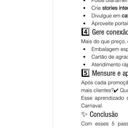
Poste diariamen
Crie 
stories inte
Divulgue em 
ca
Aproveite porta
4️⃣ Gere conexã
Mais do que preço, 
Embalagem espe
Cartão de agra
Atendimento rá
5️⃣ Mensure e a
Após cada promoção
mais clientes?✔️ Qu
Esse aprendizado s
Carnaval.
✨ Conclusão
Com esses 5 passo