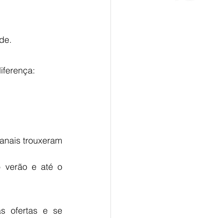
ade.
iferença:
nais trouxeram 
 verão e até o 
 ofertas e se 