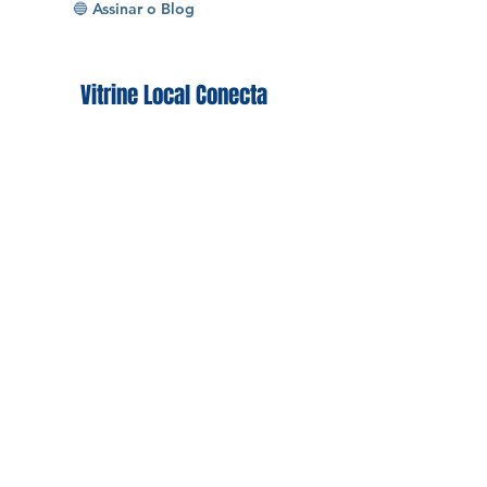
Folhear Revista
🔵 Assinar o Blog
Vitrine Local Conecta
Quem vive a
região
comprtilha