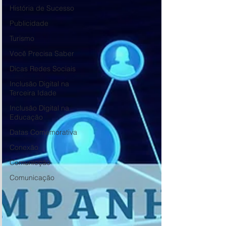
História de Sucesso
Publicidade
Turismo
Você Precisa Saber
Dicas Redes Sociais
Inclusão Digital na
Terceira Idade
Inclusão Digital na
Educação
Datas Comemorativa
Conexão
Comunicção
Comunicação