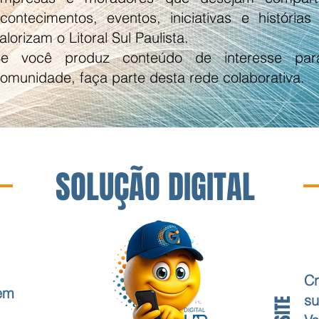
contecimentos, eventos, iniciativas e histórias
alorizam o Litoral Sul Paulista.
Se você produz conteúdo de interesse pa
omunidade, faça parte desta rede colaborativa.
SOLUÇÃO DIGITAL
Cr
 em
su
SITE