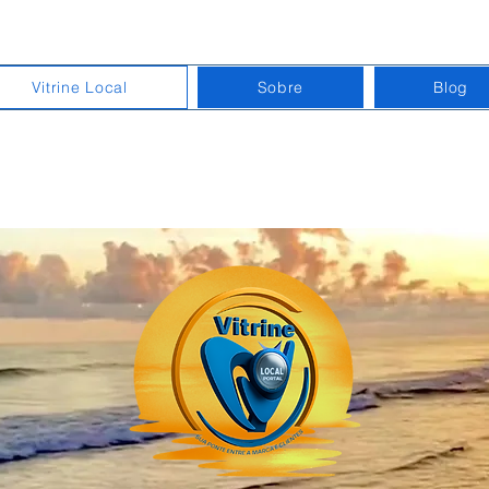
Vitrine Local
Sobre
Blog
mércios I Serviços I Oportunidades
rtal Litoral Sul SP