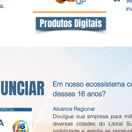
Ve
a.
in
Produtos Digitais
NUNCIAR
Em nosso ecossistema co
desses 16 anos?
Alcance Regional
Divulgue sua empresa para mi
diversas cidades do Litoral 
visibilidade e amplia as oportu