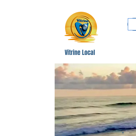
Co
Vitrine Local
Po