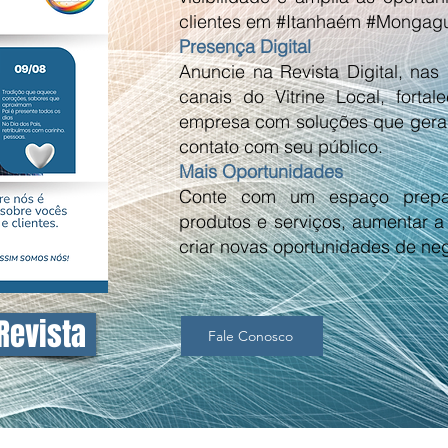
clientes em #Itanhaém #Mongagu
Presença Digital
Anuncie na Revista Digital, na
canais do Vitrine Local, fort
empresa com soluções que geram 
contato com seu público.
Mais Oportunidades
Conte com um espaço prepa
produtos e serviços, aumentar 
criar novas oportunidades de neg
 Revista
Fale Conosco