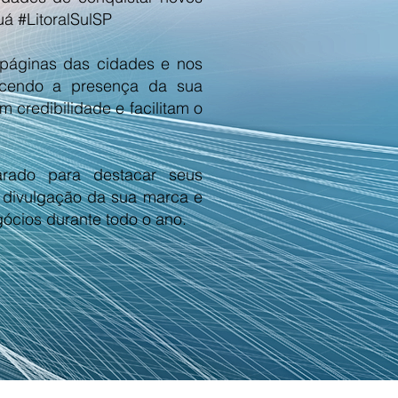
á #LitoralSulSP
s páginas das cidades e nos
alecendo a presença da sua
credibilidade e facilitam o
rado para destacar seus
a divulgação da sua marca e
ócios durante todo o ano.