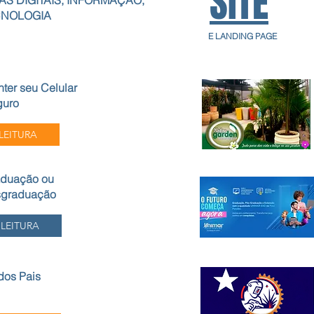
SITE
AS DIGITAIS, INFORMAÇÃO,
CNOLOGIA
E LANDING PAGE
ter seu Celular
guro
LEITURA
duação ou
sgraduação
LEITURA
dos Pais