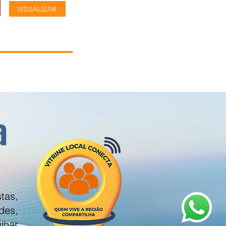
VISUALIZAR
a
tas,
des,
lhar