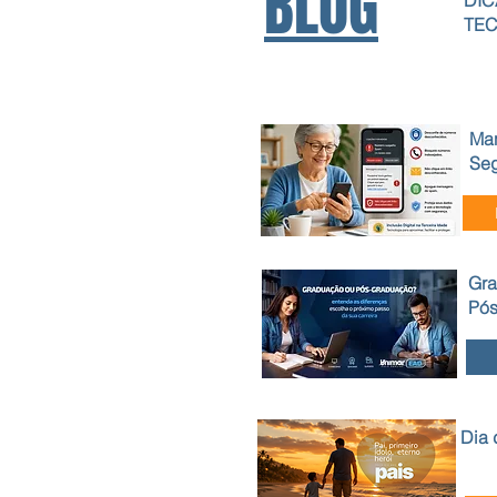
BLOG
DIC
TE
Man
Se
Gra
Pó
Dia 