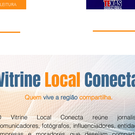
LEITURA
Vitrine
Local
Conect
Quem
vive a região
compartilha.
O Vitrine Local Conecta reúne jornalis
omunicadores, fotógrafos, influenciadores, entida
mpresas e moradores que desejam comparti